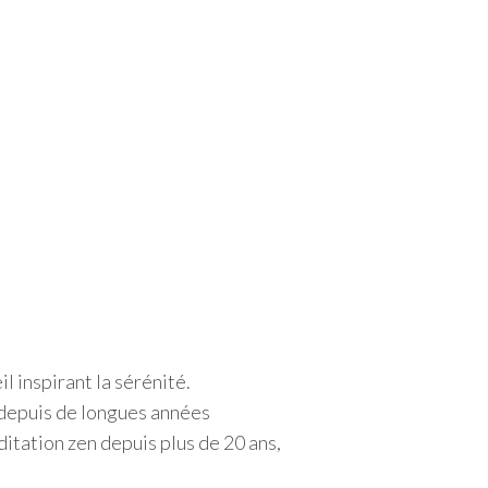
l inspirant la sérénité.
t depuis de longues années
itation zen depuis plus de 20 ans,