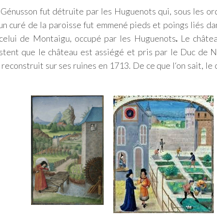
-Génusson fut détruite par les Huguenots qui, sous les o
un curé de la paroisse fut emmené pieds et poings liés da
e celui de Montaigu, occupé par les Huguenots
.
Le châtea
estent que le château est assiégé et pris par le Duc de
t reconstruit sur ses ruines en 1713. De ce que l‘on sait, l