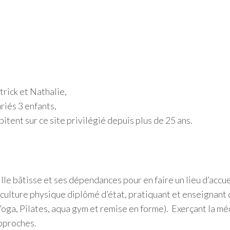
trick et Nathalie,
riés 3 enfants,
bitent sur ce site privilégié depuis plus de 25 ans.
le bâtisse et ses dépendances pour en faire un lieu d’accuei
e culture physique diplômé d’état, pratiquant et enseignan
oga, Pilates, aqua gym et remise en forme). Exerçant la méd
approches.