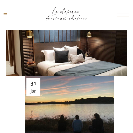
31
Jan