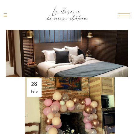
28
Fév