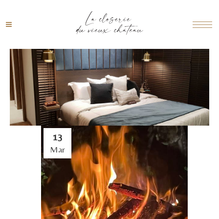
13
Mar