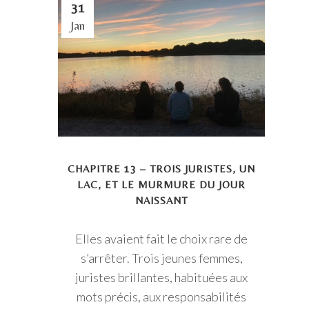
31
Jan
CHAPITRE 13 – TROIS JURISTES, UN
LAC, ET LE MURMURE DU JOUR
NAISSANT
Elles avaient fait le choix rare de
s’arrêter. Trois jeunes femmes,
juristes brillantes, habituées aux
mots précis, aux responsabilités