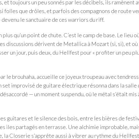
s, et toujours un peu sonnés par les décibels, ils ramènent 
si folles que drôles, et parfois des compagnons de route v
devenu le sanctuaire de ces warriors du riff.
 plus qu’un point de chute. C’est le camp de base. Le lieu o
les discussions dérivent de Metallica à Mozart (si, si), et où
er un jour, puis deux, du Hellfest pour « profiter un peu pl
 par le brouhaha, accueille ce joyeux troupeau avec tendress
set improvisé de guitare électrique résonna dans la salle
 désaccordé — un moment suspendu, où le métal s’était mis 
des guitares et le silence des bois, entre les bières de festi
des iles partagés en terrasse. Une alchimie improbable, mai
, la Closerie s’apprête aussi à vibrer au rythme du Hellfest