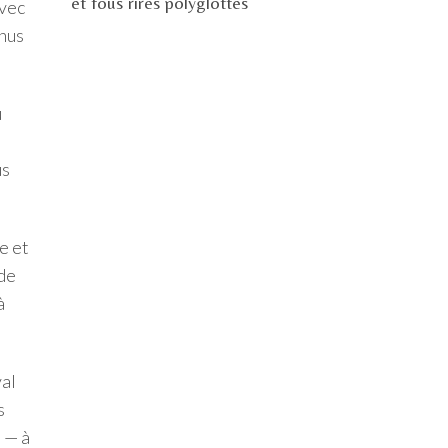
et fous rires polyglottes
avec
enus
ù
us
e et
 de
à
val
s
 — à