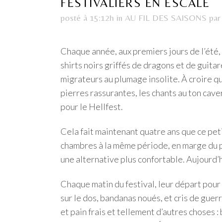
FESTIVALIERS EN ESCALE
posté à 15:12h
in
AU FIL DES SAISONS
pa
Chaque année, aux premiers jours de l’été,
shirts noirs griffés de dragons et de guit
migrateurs au plumage insolite. À croire qu
pierres rassurantes, les chants au ton cave
pour le Hellfest.
Cela fait maintenant quatre ans que ce peti
chambres à la même période, en marge du pl
une alternative plus confortable. Aujourd’h
Chaque matin du festival, leur départ pour
sur le dos, bandanas noués, et cris de guer
et pain frais et tellement d’autres choses 