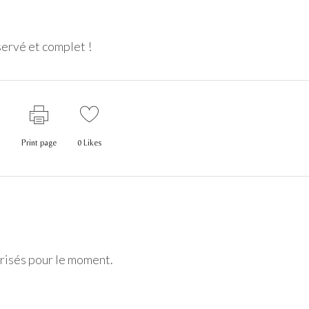
éservé et complet !
Print page
0
Likes
risés pour le moment.