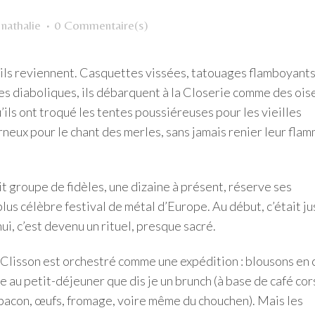
r
nathalie
0 Commentaire(s)
 ils reviennent. Casquettes vissées, tatouages flamboyants,
ares diaboliques, ils débarquent à la Closerie comme des ois
’ils ont troqué les tentes poussiéreuses pour les vieilles
rneux pour le chant des merles, sans jamais renier leur fla
t groupe de fidèles, une dizaine à présent, réserve ses
us célèbre festival de métal d’Europe. Au début, c’était ju
ui, c’est devenu un rituel, presque sacré.
 Clisson est orchestré comme une expédition : blousons en 
re au petit-déjeuner que dis je un brunch (à base de café co
: bacon, œufs, fromage, voire même du chouchen). Mais les